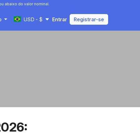
u abaixo do valor nominal.
USD - $
to
Entrar
Registrar-se
2026: