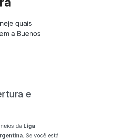
ra
neje quais
agem a Buenos
rtura e
rneios da
Liga
Argentina
. Se você está