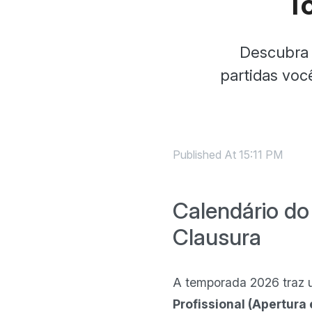
T
Descubra 
partidas voc
Published At
15:11 PM
Calendário do
Clausura
A temporada 2026 traz u
Profissional (Apertura