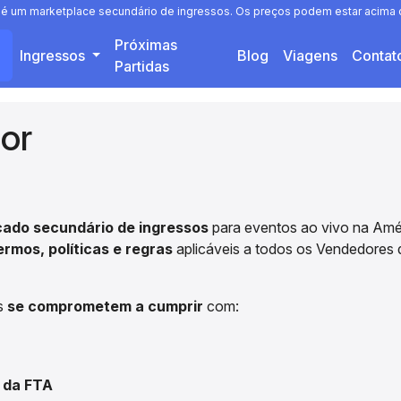
a é um marketplace secundário de ingressos. Os preços podem estar acima o
Próximas
Ingressos
Blog
Viagens
Conta
Partidas
or
ado secundário de ingressos
para eventos ao vivo na Améri
ermos, políticas e regras
aplicáveis a todos os Vendedores 
s
se comprometem a cumprir
com:
 da FTA