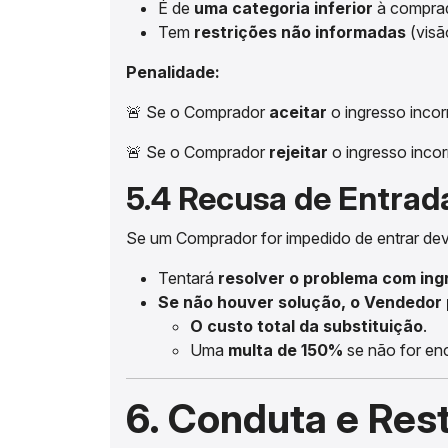
É de
uma categoria inferior
à compra
Tem
restrições não informadas
(visão
Penalidade:
🚨 Se o Comprador
aceitar
o ingresso inco
🚨 Se o Comprador
rejeitar
o ingresso inco
5.4 Recusa de Entrad
Se um Comprador for impedido de entrar de
Tentará
resolver o problema com ing
Se não houver solução, o Vendedor
O custo total da substituição
.
Uma
multa de 150%
se não for en
6. Conduta e Res