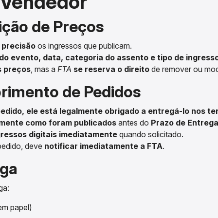
 Vendedor
nição de Preços
 precisão
os ingressos que publicam.
o evento, data, categoria do assento e tipo de ingress
s preços
, mas a
FTA
se reserva o direito
de remover ou modi
rimento de Pedidos
ido, ele está legalmente obrigado a entregá-lo nos t
mente como foram publicados
antes do
Prazo de Entreg
gressos digitais imediatamente
quando solicitado.
pedido, deve
notificar imediatamente a FTA
.
ega
ga:
em papel)