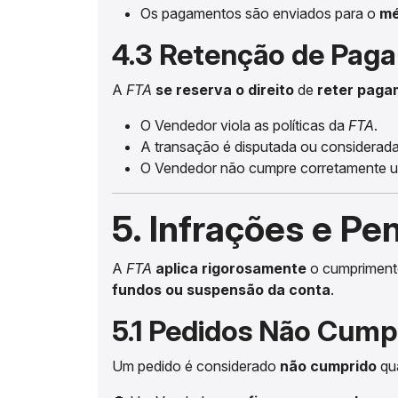
Os pagamentos são enviados para o
mé
4.3 Retenção de Pag
A
FTA
se reserva o direito
de
reter paga
O Vendedor viola as políticas da
FTA
.
A transação é disputada ou considerada
O Vendedor não cumpre corretamente u
5. Infrações e P
A
FTA
aplica rigorosamente
o cumprimento
fundos ou suspensão da conta
.
5.1 Pedidos Não Cumpr
Um pedido é considerado
não cumprido
qu