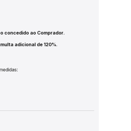
o concedido ao Comprador
.
a
multa adicional de 120%
.
medidas: