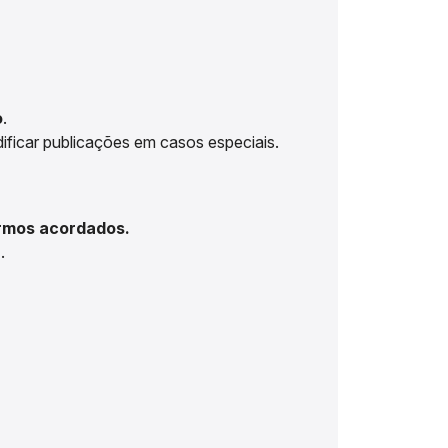
o
.
ficar publicações em casos especiais.
ermos acordados.
a
.