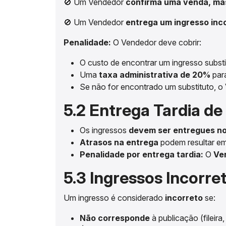
🚫 Um Vendedor
confirma uma venda, mas
🚫 Um Vendedor
entrega um ingresso inc
Penalidade:
O Vendedor deve cobrir:
O custo de encontrar um ingresso substi
Uma
taxa administrativa de 20%
par
Se não for encontrado um substituto, 
5.2 Entrega Tardia de
Os ingressos
devem ser entregues no
Atrasos na entrega
podem resultar em
Penalidade por entrega tardia:
O
Ve
5.3 Ingressos Incorre
Um ingresso é considerado
incorreto
se:
Não corresponde
à publicação (fileira