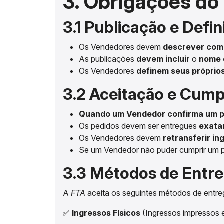
3. Obrigações do
3.1 Publicação e Defi
Os Vendedores devem
descrever com
As publicações
devem incluir
o
nome d
Os Vendedores
definem seus próprio
3.2 Aceitação e Cump
Quando um Vendedor confirma um ped
Os pedidos devem ser entregues
exata
Os Vendedores devem
retransferir in
Se um Vendedor não puder cumprir um 
3.3 Métodos de Entr
A
FTA
aceita os seguintes métodos de entre
✅
Ingressos Físicos
(Ingressos impressos 