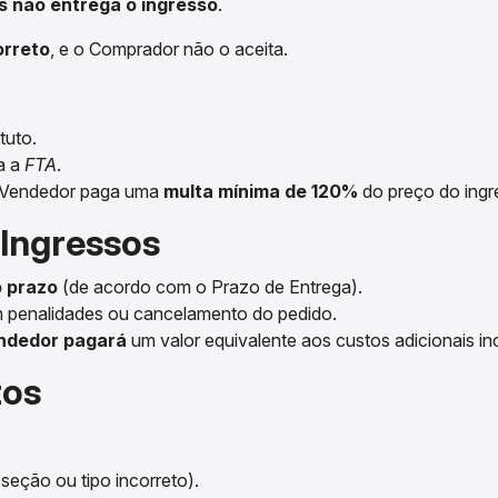
 não entrega o ingresso
.
orreto
, e o Comprador não o aceita.
tuto.
a a
FTA
.
o Vendedor paga uma
multa mínima de 120%
do preço do ingr
 Ingressos
 prazo
(de acordo com o Prazo de Entrega).
 penalidades ou cancelamento do pedido.
ndedor pagará
um valor equivalente aos custos adicionais in
tos
, seção ou tipo incorreto).