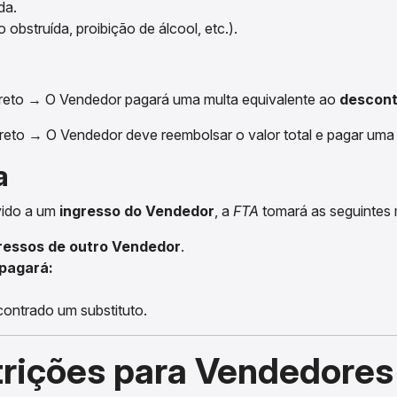
da.
 obstruída, proibição de álcool, etc.).
rreto → O Vendedor pagará uma multa equivalente ao
descont
rreto → O Vendedor deve reembolsar o valor total e pagar um
a
vido a um
ingresso do Vendedor
, a
FTA
tomará as seguintes 
ressos de outro Vendedor
.
 pagará:
contrado um substituto.
trições para Vendedores