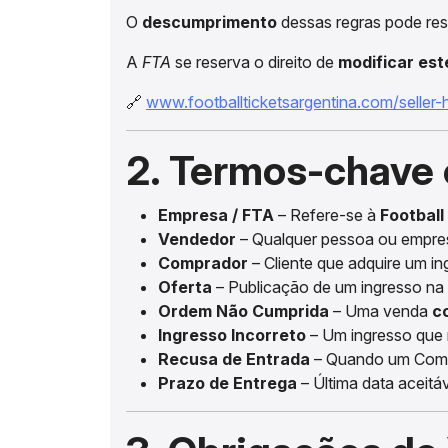
O
descumprimento
dessas regras pode res
A
FTA
se reserva o direito de
modificar es
🔗
www.footballticketsargentina.com/seller
2. Termos-chave 
Empresa / FTA
– Refere-se à
Football
Vendedor
– Qualquer pessoa ou empres
Comprador
– Cliente que adquire um i
Oferta
– Publicação de um ingresso na
Ordem Não Cumprida
– Uma venda
c
Ingresso Incorreto
– Um ingresso que 
Recusa de Entrada
– Quando um Compr
Prazo de Entrega
– Última data aceitá