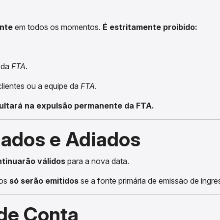
ente
em todos os momentos.
É estritamente proibido:
 da
FTA
.
lientes ou a equipe da
FTA
.
ultará na expulsão permanente da FTA.
lados e Adiados
tinuarão válidos
para a nova data.
sos
só serão emitidos
se a fonte primária de emissão de ingr
de Conta