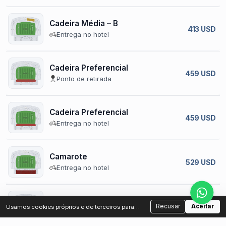
Cadeira Média – B
413 USD
Entrega no hotel
Cadeira Preferencial
459 USD
Ponto de retirada
Cadeira Preferencial
459 USD
Entrega no hotel
Camarote
529 USD
Entrega no hotel
Camarote
589 USD
Recusar
Aceitar
Usamos cookies próprios e de terceiros para
Ponto de retirada
analisar o tráfego e melhorar sua experiência.
Você pode aceitar ou recusar os cookies não