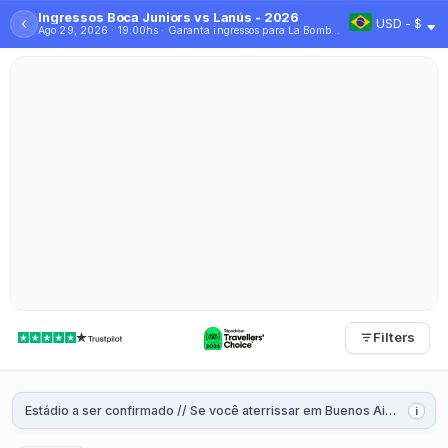
Ingressos Boca Juniors vs Lanús - 2026
‹
USD - $
Ago 29, 2026 · 19:00hs · Garanta ingressos para La Bombonera – Viva o Boca Juniors ao vivo
Filters
Estádio a ser confirmado // Se você aterrissar em Buenos Aires depois das 10h da manhã, deverá comprar um ingresso com entrega em domicílio (disponível na cidade de Buenos Aires).
i