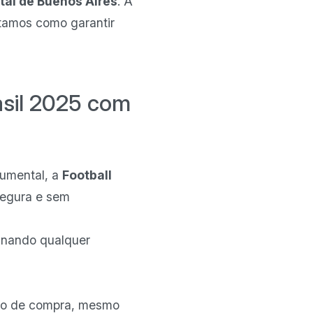
al de Buenos Aires
. A
ntamos como garantir
asil 2025 com
numental, a
Football
segura e sem
minando qualquer
esso de compra, mesmo