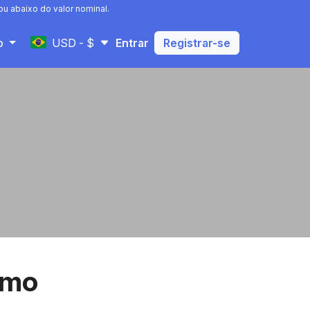
u abaixo do valor nominal.
USD - $
to
Entrar
Registrar-se
omo