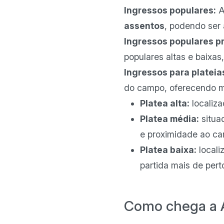
Ingressos populares:
A
assentos
, podendo ser 
Ingressos populares p
populares altas e baixa
Ingressos para plateia
do campo, oferecendo mel
Platea alta:
localiza
Platea média:
situad
e proximidade ao c
Platea baixa:
locali
partida mais de pert
Como chega a Al