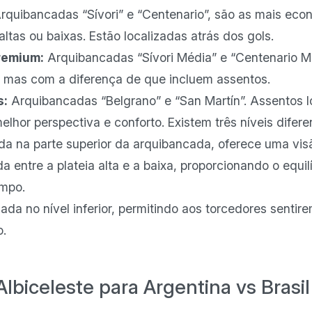
rquibancadas “Sívori” e “Centenario”, são as mais ec
altas ou baixas. Estão localizadas atrás dos gols.
remium:
Arquibancadas “Sívori Média” e “Centenario Mé
s, mas com a diferença de que incluem assentos.
s:
Arquibancadas “Belgrano” e “San Martín”. Assentos lo
hor perspectiva e conforto. Existem três níveis difere
da na parte superior da arquibancada, oferece uma vis
a entre a plateia alta e a baixa, proporcionando o equilí
ampo.
zada no nível inferior, permitindo aos torcedores sentir
o.
biceleste para Argentina vs Brasi