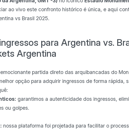
o da Argentina, GMT -3)
no icônico
Estádio Monument
ar ao vivo este confronto histórico é única, e aqui co
ntina vs Brasil 2025.
ingressos para Argentina vs. Br
kets Argentina
 emocionante partida direto das arquibancadas do Mo
melhor opção para adquirir ingressos de forma rápida, 
quê:
nticos:
garantimos a autenticidade dos ingressos, eli
s ou golpes.
:
nossa plataforma foi projetada para facilitar o proc