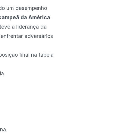
ado um desempenho
campeã da América
.
teve a liderança da
 enfrentar adversários
posição final na tabela
ia.
na.