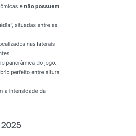
onômicas e
não possuem
dia”, situadas entre as
calizados nas laterais
ntes:
ão panorâmica do jogo.
brio perfeito entre altura
em a intensidade da
l 2025