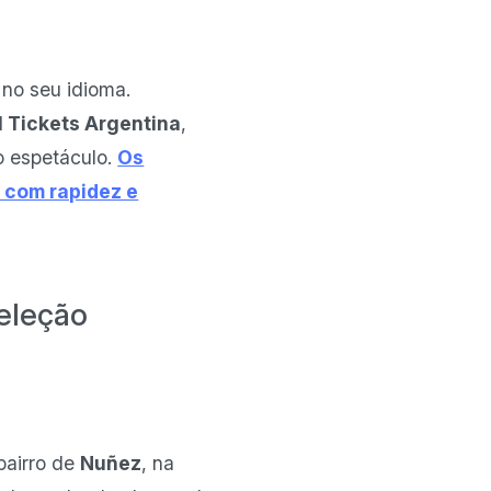
 no seu idioma.
l Tickets Argentina
,
o espetáculo.
Os
a com rapidez e
eleção
 bairro de
Nuñez
, na