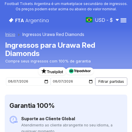
Football Tickets Argentina é um marketplace secundário de ingressos.
Os preços podem estar acima ou abaixo do valor nominal.
USD - $
Início
Ingressos Urawa Red Diamonds
Ingressos para Urawa Red
Diamonds
Compre seus ingressos com 100% de garantia
Ingressos para o próximo jogo de Urawa Red Diamonds
Garantia 100%
Suporte ao Cliente Global
Atendimento ao cliente abrangente no seu idioma, a
qualquer momento.