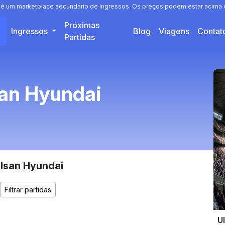
a é um marketplace secundário de ingressos. Os preços podem estar acima o
Próximas
Ingressos
Blog
Viagens
Conta
Partidas
san Hyundai
Ulsan Hyundai
U