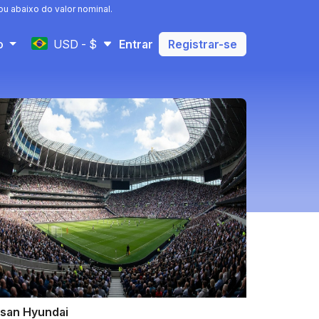
u abaixo do valor nominal.
USD - $
to
Entrar
Registrar-se
lsan Hyundai