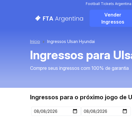
Football Tickets Argentin
Vender
Ingressos
Início
Ingressos Ulsan Hyundai
Ingressos para Ul
Compre seus ingressos com 100% de garantia
Ingressos para o próximo jogo de 