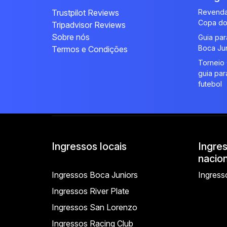
Trustpilot Reviews
Revenda
Copa do
Tripadvisor Reviews
Sobre nós
Guia par
Boca Ju
Termos e Condições
Torneio 
guia par
futebol
Ingressos locais
Ingre
nacion
Ingressos Boca Juniors
Ingress
Ingressos River Plate
Ingressos San Lorenzo
Ingressos Racing Club