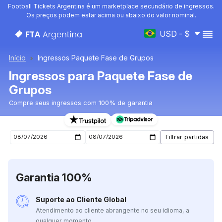
Football Tickets Argentina é um marketplace secundário de ingressos.
Os preços podem estar acima ou abaixo do valor nominal.
USD - $
Início
Ingressos Paquete Fase de Grupos
Ingressos para Paquete Fase de
Grupos
Compre seus ingressos com 100% de garantia
Ingressos para o próximo jogo de Paquete Fase de Gru
Garantia 100%
Suporte ao Cliente Global
Atendimento ao cliente abrangente no seu idioma, a
qualquer momento.