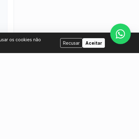
cusar os cookies não
Recusar
Aceitar
Venda conosco
tina.com
Eu quero ser anfitrião
Eu quero colocar meus ingressos à
venda
Manual do Vendedor