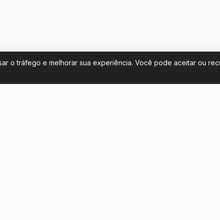
sar o tráfego e melhorar sua experiência. Você pode aceitar ou re
Fale conosco
 de ingressos para Argentina na
contact@footballticketsargen
 Mundo 2026
+54 11 58581961
Converse conosco
a turistas chilenos: como ver o
niors na Bombonera
Clausura 2026 da Argentina:
a o turista que viaja para ver