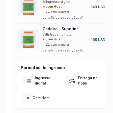
Ingresso digital
⭐ com Host
148 USD
com Transfer
benefícios e restrições
Cadeira – Superior
Entrega no hotel
⭐ com Host
195 USD
com Transfer
benefícios e restrições
Formatos de ingresso
Ingresso
Entrega no
Open
Open
digital
hotel
⭐
Com Host
Open