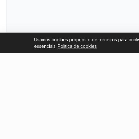
Usamos cookies próprios e de terceiros para anali
essenciais.
Política de cookies
Links úteis
Blog
Trustpilot Reviews
Revenda
Copa do
Tripadvisor Reviews
Sobre nós
Guia par
Boca Ju
Termos e Condições
Torneio 
guia par