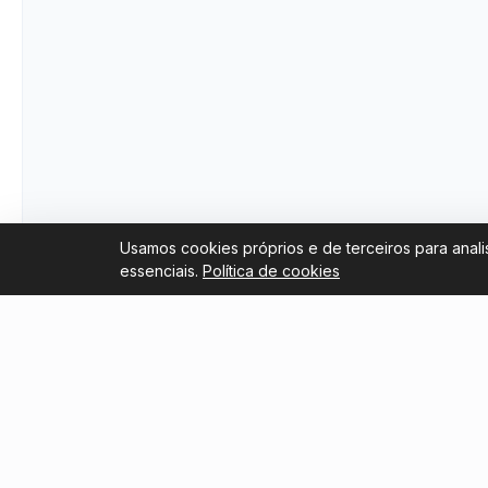
Usamos cookies próprios e de terceiros para anali
essenciais.
Política de cookies
Links úteis
Blog
Trustpilot Reviews
Revenda
Copa do
Tripadvisor Reviews