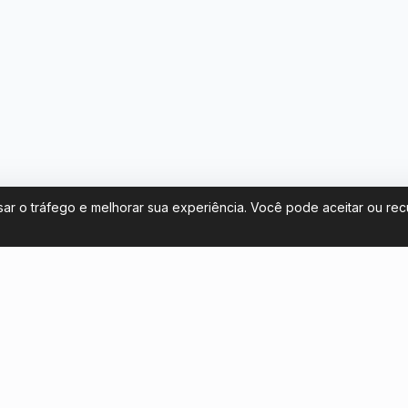
sar o tráfego e melhorar sua experiência. Você pode aceitar ou re
Fale conosco
 de ingressos para Argentina na
contact@footballticketsargen
 Mundo 2026
+54 11 58581961