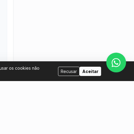
cusar os cookies não
Recusar
Aceitar
Venda conosco
tina.com
Eu quero ser anfitrião
Eu quero colocar meus ingressos à