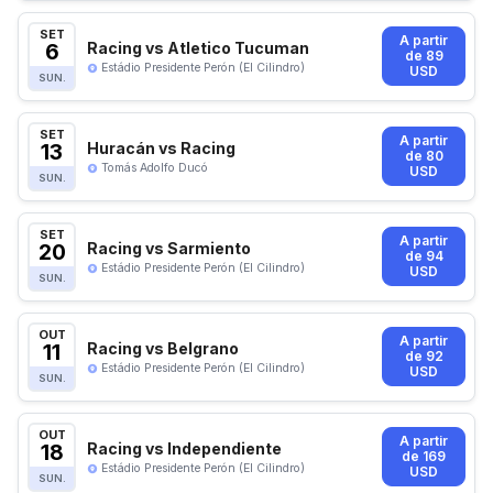
SET
A partir
6
Racing vs Atletico Tucuman
de 89
Estádio Presidente Perón (El Cilindro)
USD
SUN.
SET
A partir
13
Huracán vs Racing
de 80
Tomás Adolfo Ducó
USD
SUN.
SET
A partir
20
Racing vs Sarmiento
de 94
Estádio Presidente Perón (El Cilindro)
USD
SUN.
OUT
A partir
11
Racing vs Belgrano
de 92
Estádio Presidente Perón (El Cilindro)
USD
SUN.
OUT
A partir
18
Racing vs Independiente
de 169
Estádio Presidente Perón (El Cilindro)
USD
SUN.