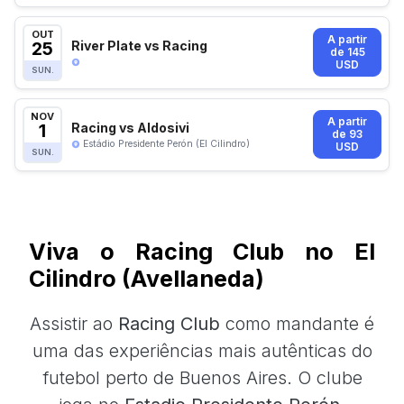
OUT
A partir
25
River Plate vs Racing
de 145
USD
SUN.
NOV
A partir
1
Racing vs Aldosivi
de 93
Estádio Presidente Perón (El Cilindro)
USD
SUN.
Viva o Racing Club no El
Cilindro (Avellaneda)
Assistir ao
Racing Club
como mandante é
uma das experiências mais autênticas do
futebol perto de Buenos Aires. O clube