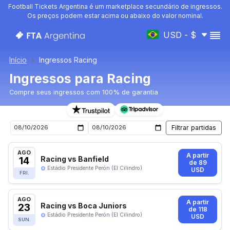
Football Tickets Argentina é um marketplace secundário de ingressos.
Os preços podem estar acima ou abaixo do valor nominal.
USD - $
Início
Ingressos Racing
Ingressos para Racing
Compre seus ingressos com 100% de garantia
Ingressos para o próximo jogo de Racing
AGO
A partir
14
Racing vs Banfield
de 89
Estádio Presidente Perón (El Cilindro)
USD
FRI.
AGO
A partir
23
Racing vs Boca Juniors
de 118
Estádio Presidente Perón (El Cilindro)
USD
SUN.