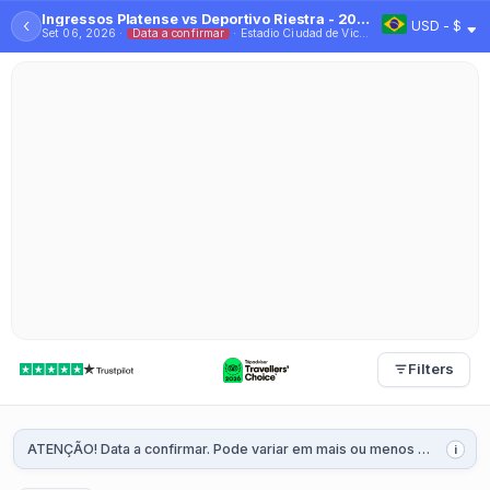
Ingressos Platense vs Deportivo Riestra - 2026
‹
USD - $
Set 06, 2026 ·
Data a confirmar
· Estadio Ciudad de Vicente López
Filters
ATENÇÃO! Data a confirmar. Pode variar em mais ou menos 2 dias. Será confirmada 1 ou 2 semanas antes da partida.
i