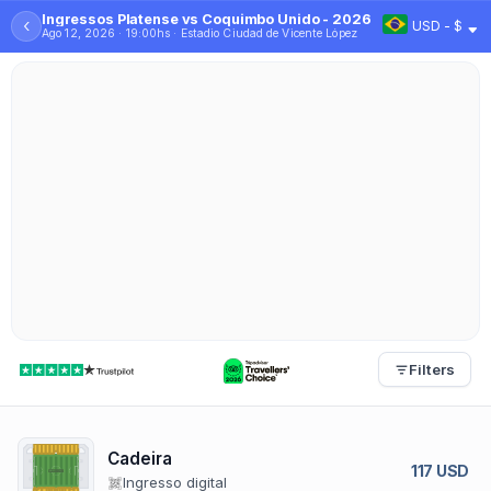
Ingressos Platense vs Coquimbo Unido - 2026
‹
USD - $
Ago 12, 2026 · 19:00hs · Estadio Ciudad de Vicente López
Filters
Cadeira
117 USD
Ingresso digital