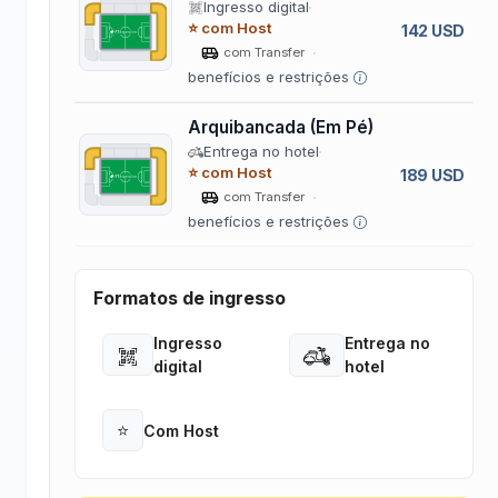
Ingresso digital
⭐ com Host
142 USD
com Transfer
benefícios e restrições
Arquibancada (Em Pé)
Entrega no hotel
⭐ com Host
189 USD
com Transfer
benefícios e restrições
Formatos de ingresso
Ingresso
Entrega no
Open
Open
digital
hotel
⭐
Com Host
Open