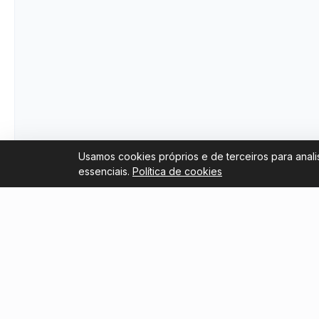
Usamos cookies próprios e de terceiros para anali
essenciais.
Política de cookies
Links úteis
Blog
Trustpilot Reviews
Revenda
Copa do
Tripadvisor Reviews