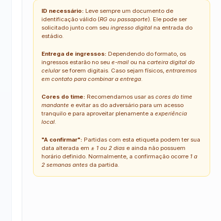
ID necessário:
Leve sempre um documento de
identificação válido (
RG ou passaporte
). Ele pode ser
solicitado junto com seu
ingresso digital
na entrada do
estádio.
Entrega de ingressos:
Dependendo do formato, os
ingressos estarão no seu
e-mail
ou na
carteira digital do
celular
se forem digitais. Caso sejam físicos,
entraremos
em contato para combinar a entrega
.
Cores do time:
Recomendamos usar as
cores do time
mandante
e evitar as do adversário para um acesso
tranquilo e para aproveitar plenamente a
experiência
local
.
"A confirmar":
Partidas com esta etiqueta podem ter sua
data alterada em
± 1 ou 2 dias
e ainda não possuem
horário definido. Normalmente, a confirmação ocorre
1 a
2 semanas antes
da partida.