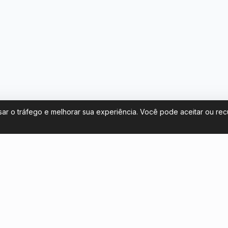
sar o tráfego e melhorar sua experiência. Você pode aceitar ou re
Fale conosco
 de ingressos para Argentina na
contact@footballticketsargen
 Mundo 2026
+54 11 58581961