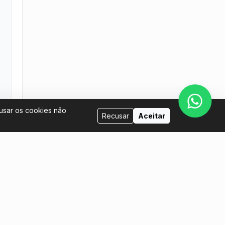
cusar os cookies não
Recusar
Aceitar
Venda conosco
tina.com
Eu quero ser anfitrião
Eu quero colocar meus ingressos à