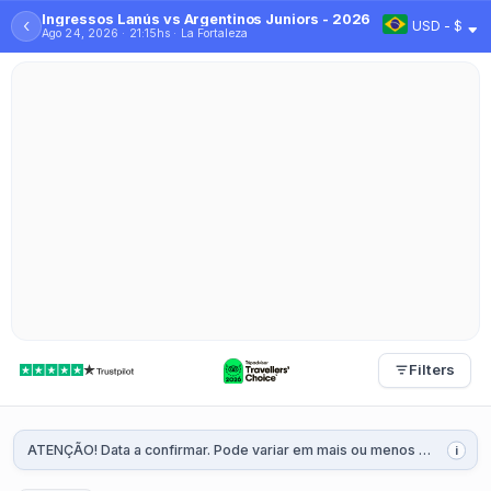
Ingressos Lanús vs Argentinos Juniors - 2026
‹
USD - $
Ago 24, 2026 · 21:15hs · La Fortaleza
Filters
ATENÇÃO! Data a confirmar. Pode variar em mais ou menos 2 dias. Será confirmada 1 ou 2 semanas antes da partida.
i