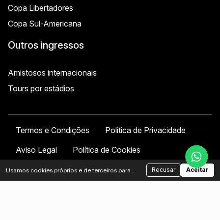
Copa Libertadores
Copa Sul-Americana
Outros ingressos
Amistosos internacionais
Tours por estádios
Termos e Condições
Política de Privacidade
Aviso Legal
Política de Cookies
Política de Cancelamento
Recusar
Aceitar
Usamos cookies próprios e de terceiros para
analisar o tráfego e melhorar sua experiência.
Você pode aceitar ou recusar os cookies não
© 2026 Football Tickets Argentina
essenciais.
Política de cookies
De propriedade e operado por
FT Americas Inc.
, uma
corporação registrada em Delaware