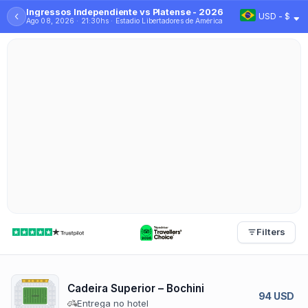
Ingressos Independiente vs Platense - 2026
‹
USD - $
Ago 08, 2026 · 21:30hs · Estadio Libertadores de América
Filters
Cadeira Superior – Bochini
94 USD
Entrega no hotel