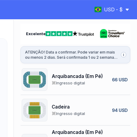
USD - $
Excelente
ATENÇÃO! Data a confirmar. Pode variar em mais
i
ou menos 2 dias. Será confirmada 1 ou 2 semanas
antes da partida.
Arquibancada (Em Pé)
66 USD
Ingresso digital
Cadeira
94 USD
Ingresso digital
Arquibancada (Em Pé)