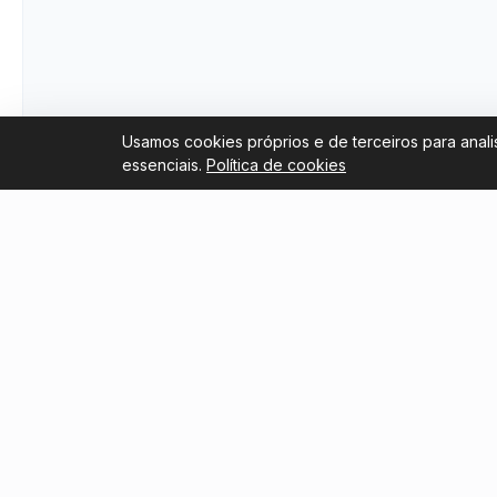
Usamos cookies próprios e de terceiros para anali
essenciais.
Política de cookies
Links úteis
Blog
Trustpilot Reviews
Revenda
Copa do
Tripadvisor Reviews
Sobre nós
Guia par
Boca Ju
Termos e Condições
Torneio 
guia par