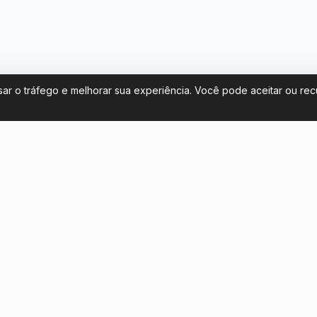
sar o tráfego e melhorar sua experiência. Você pode aceitar ou re
Fale conosco
 de ingressos para Argentina na
contact@footballticketsargen
 Mundo 2026
+54 11 58581961
Converse conosco
a turistas chilenos: como ver o
niors na Bombonera
Clausura 2026 da Argentina:
a o turista que viaja para ver