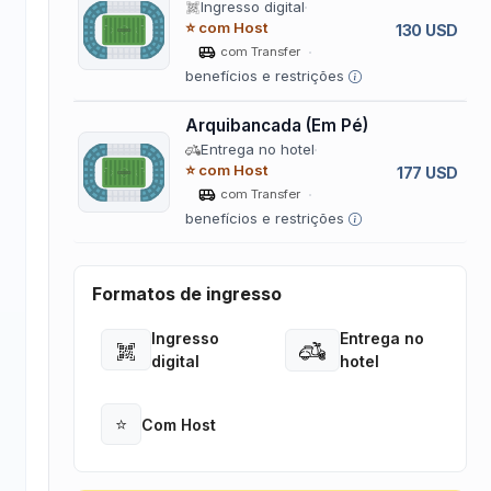
Ingresso digital
⭐ com Host
130 USD
com Transfer
benefícios e restrições
Arquibancada (Em Pé)
Entrega no hotel
⭐ com Host
177 USD
com Transfer
benefícios e restrições
Formatos de ingresso
Ingresso
Entrega no
Open
Open
digital
hotel
⭐
Com Host
Open