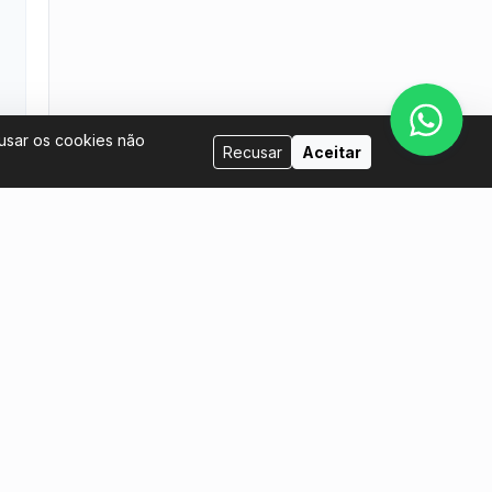
cusar os cookies não
Recusar
Aceitar
Venda conosco
tina.com
Eu quero ser anfitrião
Eu quero colocar meus ingressos à
venda
Manual do Vendedor