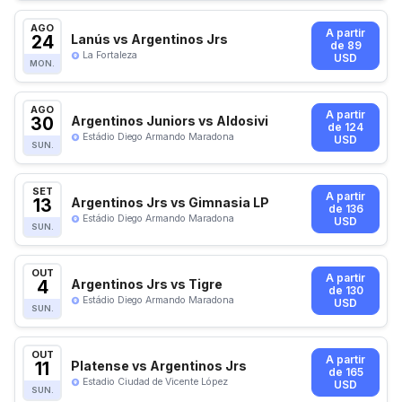
AGO
A partir
24
Lanús vs Argentinos Jrs
de 89
La Fortaleza
USD
MON.
AGO
A partir
30
Argentinos Juniors vs Aldosivi
de 124
Estádio Diego Armando Maradona
USD
SUN.
SET
A partir
13
Argentinos Jrs vs Gimnasia LP
de 136
Estádio Diego Armando Maradona
USD
SUN.
OUT
A partir
4
Argentinos Jrs vs Tigre
de 130
Estádio Diego Armando Maradona
USD
SUN.
OUT
A partir
11
Platense vs Argentinos Jrs
de 165
Estadio Ciudad de Vicente López
USD
SUN.