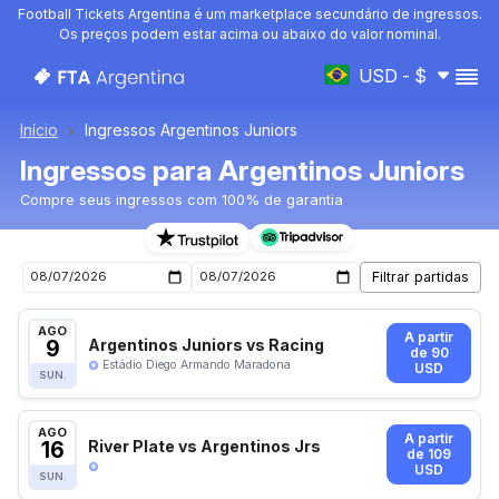
Football Tickets Argentina é um marketplace secundário de ingressos.
Os preços podem estar acima ou abaixo do valor nominal.
USD - $
Início
Ingressos Argentinos Juniors
Ingressos para Argentinos Juniors
Compre seus ingressos com 100% de garantia
Ingressos para o próximo jogo de Argentinos Juniors
AGO
A partir
9
Argentinos Juniors vs Racing
de 90
Estádio Diego Armando Maradona
USD
SUN.
AGO
A partir
16
River Plate vs Argentinos Jrs
de 109
USD
SUN.