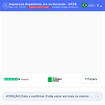
Ingressos Argentinos Jrs vs Huracán - 2026
‹
USD - $
Nov 08, 2026 ·
Data a confirmar
· Estádio Diego Armando Maradona
Filters
ATENÇÃO! Data a confirmar. Pode variar em mais ou menos 2 dias. Será confirmada 1 ou 2 semanas antes da partida.
i