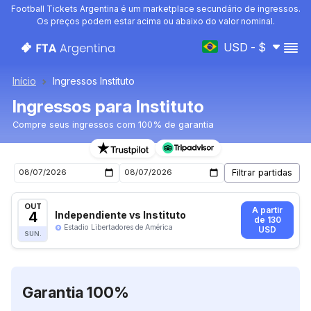
Football Tickets Argentina é um marketplace secundário de ingressos.
Os preços podem estar acima ou abaixo do valor nominal.
USD - $
Início
Ingressos Instituto
Ingressos para Instituto
Compre seus ingressos com 100% de garantia
Ingressos para o próximo jogo de Instituto
OUT
A partir
4
Independiente vs Instituto
de 130
Estadio Libertadores de América
USD
SUN.
Garantia 100%