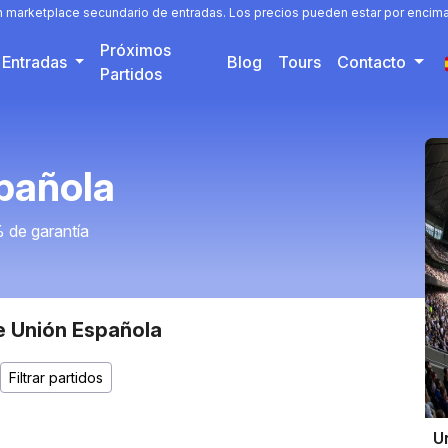
un marketplace secundario de entradas. Los precios pueden estar por encima 
Próximos
Entradas
Blog
Tours
Contacto
Partidos
pañola
 de garantía
e Unión Española
U