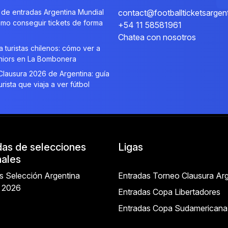
de entradas Argentina Mundial
contact@footballticketsargen
mo conseguir tickets de forma
+54 11 58581961
Chatea con nosotros
a turistas chilenos: cómo ver a
niors en La Bombonera
lausura 2026 de Argentina: guía
urista que viaja a ver fútbol
das de selecciones
Ligas
nales
s Selección Argentina
Entradas Torneo Clausura Arg
l 2026
Entradas Copa Libertadores
Entradas Copa Sudamericana