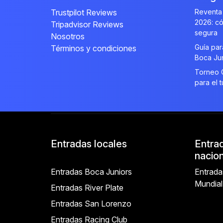
Trustpilot Reviews
Reventa 
2026: có
Tripadvisor Reviews
segura
Nosotros
Guía par
Términos y condiciones
Boca Ju
Torneo C
para el t
Entradas locales
Entra
nacio
Entradas Boca Juniors
Entrada
Mundia
Entradas River Plate
Entradas San Lorenzo
Entradas Racing Club