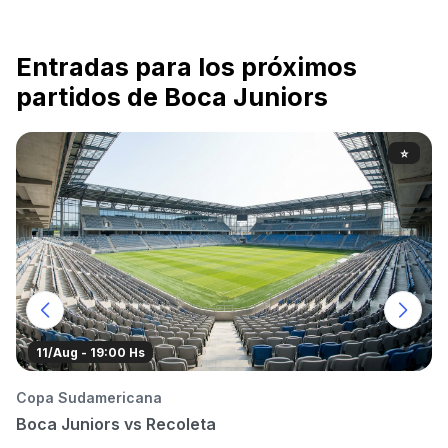
Entradas para los próximos
partidos de Boca Juniors
⭐
11/Aug - 19:00 Hs
Copa Sudamericana
To
Boca Juniors vs Recoleta
P