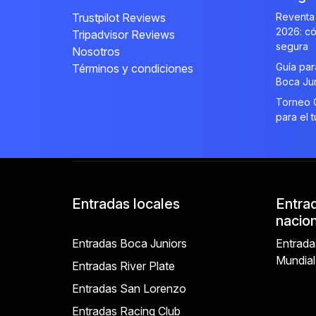
Trustpilot Reviews
Reventa 
2026: có
Tripadvisor Reviews
segura
Nosotros
Guía par
Términos y condiciones
Boca Ju
Torneo C
para el t
Entradas locales
Entra
nacio
Entradas Boca Juniors
Entrada
Mundia
Entradas River Plate
Entradas San Lorenzo
Entradas Racing Club