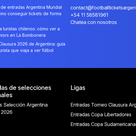
de entradas Argentina Mundial
contact@footballticketsargen
mo conseguir tickets de forma
+54 11 58581961
Chatea con nosotros
a turistas chilenos: cómo ver a
niors en La Bombonera
lausura 2026 de Argentina: guía
urista que viaja a ver fútbol
das de selecciones
Ligas
nales
s Selección Argentina
Entradas Torneo Clausura Arg
l 2026
Entradas Copa Libertadores
Entradas Copa Sudamericana