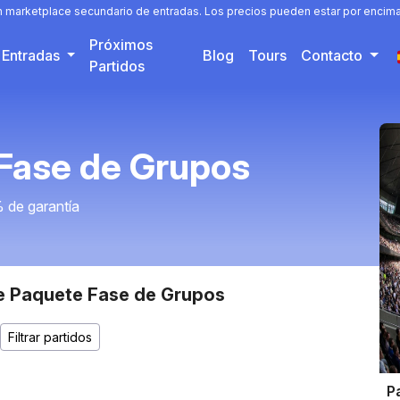
un marketplace secundario de entradas. Los precios pueden estar por encima 
Próximos
Entradas
Blog
Tours
Contacto
Partidos
Fase de Grupos
 de garantía
de Paquete Fase de Grupos
P