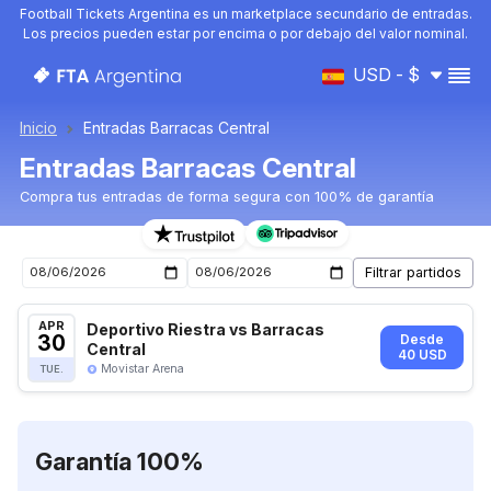
Football Tickets Argentina es un marketplace secundario de entradas.
Los precios pueden estar por encima o por debajo del valor nominal.
USD - $
Inicio
Entradas Barracas Central
Entradas Barracas Central
Compra tus entradas de forma segura con 100% de garantía
Entradas para el próximo partido de Barracas Central
APR
Deportivo Riestra vs Barracas
30
Desde
Central
40 USD
Movistar Arena
TUE.
Garantía 100%