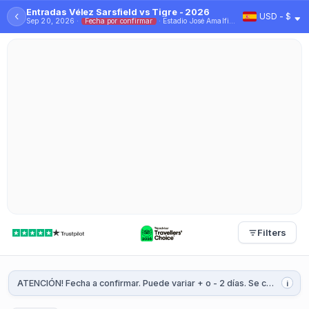
Entradas Vélez Sarsfield vs Tigre - 2026
‹
USD - $
Sep 20, 2026 ·
Fecha por confirmar
· Estadio José Amalfitani
Filters
ATENCIÓN! Fecha a confirmar. Puede variar + o - 2 días. Se confirmará 1 o 2 semanas antes del partido.
i