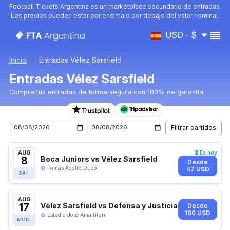
Football Tickets Argentina es un marketplace secundario de entradas.
Los precios pueden estar por encima o por debajo del valor nominal.
USD - $
Inicio
Entradas Vélez Sarsfield
Entradas Vélez Sarsfield
Compra tus entradas de forma segura con 100% de garantía
Entradas para el próximo partido de Vélez Sarsfield
AUG
⏳ Es hoy
8
Boca Juniors vs Vélez Sarsfield
Desde
Tomás Adolfo Ducó
47 USD
SAT.
AUG
17
Vélez Sarsfield vs Defensa y Justicia
Desde
100 USD
Estadio José Amalfitani
MON.