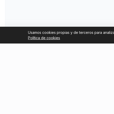
Usamos cookies propias y de terceros para analizar
Política de cookies
Links útiles
Blog
Trustpilot Reviews
Reventa 
2026: có
Tripadvisor Reviews
segura
Nosotros
Guía par
Términos y condiciones
Boca Ju
Torneo C