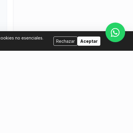
cookies no esenciales.
Rechazar
Aceptar
Vende con nosotros
tina.com
Quiero ser host
Quiero poner mis entradas a la venta
Manual del Vendedor