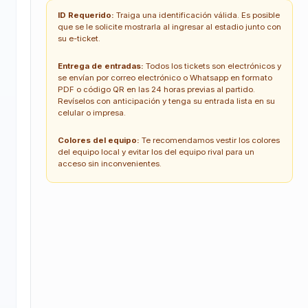
ID Requerido:
Traiga una identificación válida. Es posible
que se le solicite mostrarla al ingresar al estadio junto con
su e-ticket.
Entrega de entradas:
Todos los tickets son electrónicos y
se envían por correo electrónico o Whatsapp en formato
PDF o código QR en las 24 horas previas al partido.
Revíselos con anticipación y tenga su entrada lista en su
celular o impresa.
Colores del equipo:
Te recomendamos vestir los colores
del equipo local y evitar los del equipo rival para un
acceso sin inconvenientes.