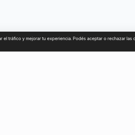
 el tráfico y mejorar tu experiencia. Podés aceptar o rechazar las 
Contáctanos
de entradas Argentina Mundial
contact@footballticketsargen
mo conseguir tickets de forma
+54 11 58581961
Chatea con nosotros
a turistas chilenos: cómo ver a
niors en La Bombonera
lausura 2026 de Argentina: guía