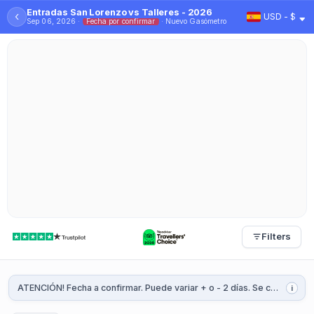
Entradas San Lorenzo vs Talleres - 2026
‹
USD - $
Sep 06, 2026 ·
Fecha por confirmar
· Nuevo Gasómetro
Filters
ATENCIÓN! Fecha a confirmar. Puede variar + o - 2 días. Se confirmará 1 o 2 semanas antes del partido.
i