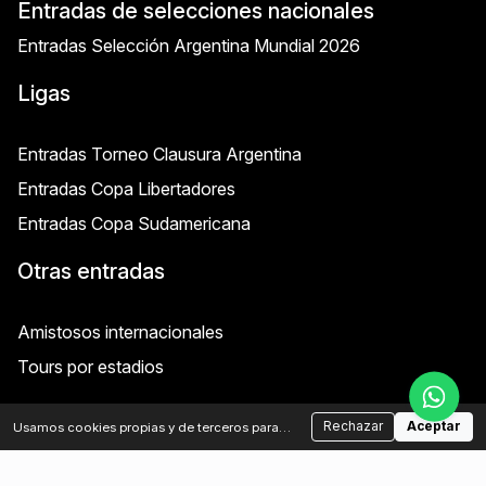
Entradas de selecciones nacionales
Entradas Selección Argentina Mundial 2026
Ligas
Entradas Torneo Clausura Argentina
Entradas Copa Libertadores
Entradas Copa Sudamericana
Otras entradas
Amistosos internacionales
Tours por estadios
Rechazar
Aceptar
Usamos cookies propias y de terceros para
analizar el tráfico y mejorar tu experiencia.
Términos y condiciones
Política de Privacidad
Podés aceptar o rechazar las cookies no
esenciales.
Política de cookies