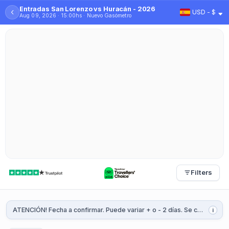
Entradas San Lorenzo vs Huracán - 2026
‹
USD - $
Aug 09, 2026 · 15:00hs · Nuevo Gasómetro
Filters
ATENCIÓN! Fecha a confirmar. Puede variar + o - 2 días. Se confirmará 1 o 2 semanas antes del partido.
i