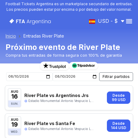
Football Tickets Argentina es un marketplace secundario de entradas.
Los precios pueden estar por encima o por debajo del valor nominal.
USD - $
Inicio
Entradas River Plate
Próximo evento de River Plate
Compra tus entradas de forma segura con 100% de garantía
Entradas para el próximo evento de River Plate
AUG
16
River Plate vs Argentinos Jrs
Desde
99 USD
Estadio Monumental Antonio Vespucio L...
SUN.
AUG
19
River Plate vs Santa Fe
Desde
144 USD
Estadio Monumental Antonio Vespucio L...
WED.