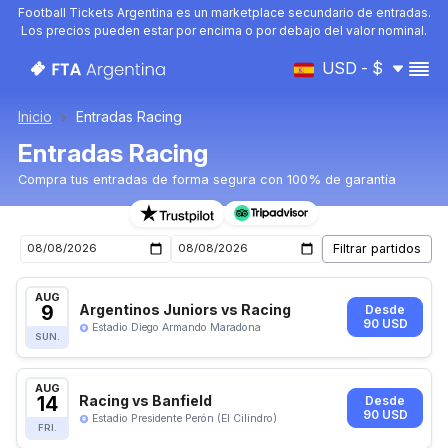
Football Tickets Argentina es un marketplace secundario de entradas.
Los precios pueden estar por encima o por debajo del valor nominal.
USD - $
Inicio
Entradas Racing
Entradas Racing
Compra tus entradas de forma segura con 100% de garantía
Entradas para el próximo partido de Racing
AUG
9
Argentinos Juniors vs Racing
Desde
90 USD
Estadio Diego Armando Maradona
SUN.
AUG
14
Racing vs Banfield
Desde
90 USD
Estadio Presidente Perón (El Cilindro)
FRI.