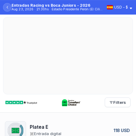
Entradas Racing vs Boca Juniors - 2026
‹
USD - $
Aug 23, 2026 · 21:30hs · Estadio Presidente Perón (El Cilindro)
Filters
Platea E
118 USD
Entrada digital