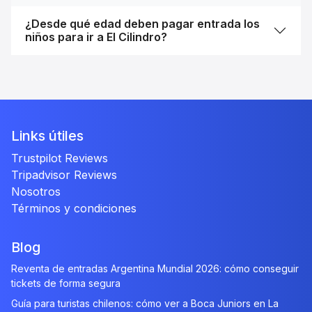
¿Desde qué edad deben pagar entrada los
niños para ir a El Cilindro?
Links útiles
Trustpilot Reviews
Tripadvisor Reviews
Nosotros
Términos y condiciones
Blog
Reventa de entradas Argentina Mundial 2026: cómo conseguir
tickets de forma segura
Guía para turistas chilenos: cómo ver a Boca Juniors en La