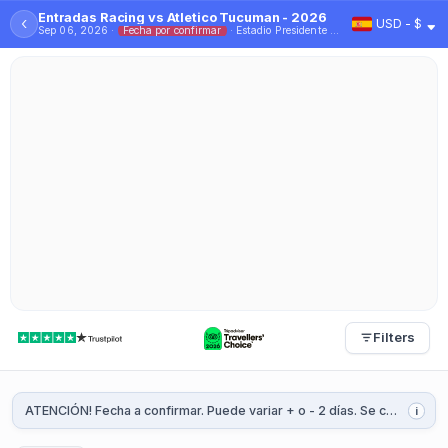
Entradas Racing vs Atletico Tucuman - 2026
‹
USD - $
Sep 06, 2026 ·
Fecha por confirmar
· Estadio Presidente Perón (El Cilindro)
Filters
ATENCIÓN! Fecha a confirmar. Puede variar + o - 2 días. Se confirmará 1 o 2 semanas antes del partido.
i