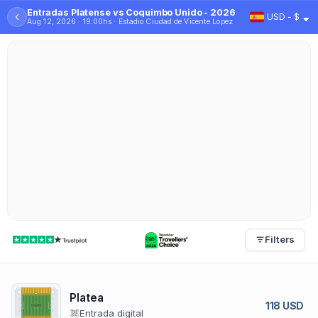
Entradas Platense vs Coquimbo Unido - 2026
‹
USD - $
Aug 12, 2026 · 19:00hs · Estadio Ciudad de Vicente López
Filters
Platea
118 USD
Entrada digital