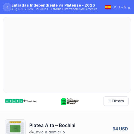
Entradas Independiente vs Platense - 2026
‹
USD - $
Aug 08, 2026 · 21:30hs · Estadio Libertadores de América
Filters
Platea Alta – Bochini
94 USD
Envío a domicilio