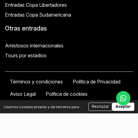
Entradas Copa Libertadores
Entradas Copa Sudamericana
Otras entradas
Amistosos internacionales
Tours por estadios
Términos y condiciones
Política de Privacidad
Aviso Legal
Política de cookies
Política de Cancelación
Rechazar
Aceptar
Usamos cookies propias y de terceros para
analizar el tráfico y mejorar tu experiencia.
Podés aceptar o rechazar las cookies no
© 2026 Football Tickets Argentina
esenciales.
Política de cookies
Propiedad y operado por
FT Americas Inc.
, una corporación
registrada en Delaware