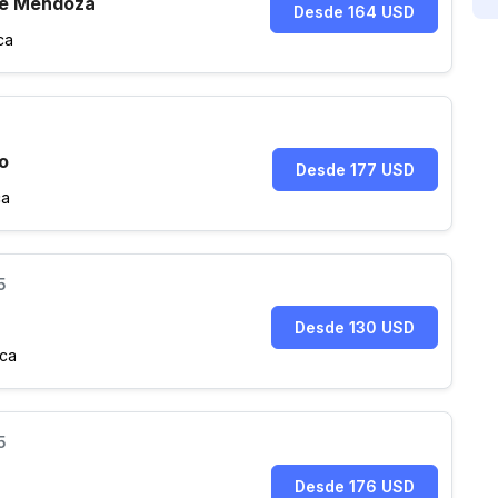
de Mendoza
Desde 164 USD
ca
o
Desde 177 USD
ca
5
Desde 130 USD
ica
5
Desde 176 USD