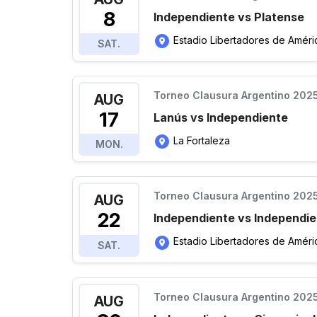
8
Independiente vs Platense
Estadio Libertadores de Améri
SAT.
Torneo Clausura Argentino 202
AUG
17
Lanús vs Independiente
La Fortaleza
MON.
Torneo Clausura Argentino 202
AUG
22
Independiente vs Independie
Estadio Libertadores de Améri
SAT.
Torneo Clausura Argentino 202
AUG