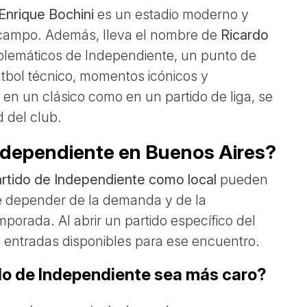
Enrique Bochini
es un estadio moderno y
 campo. Además, lleva el nombre de
Ricardo
blemáticos de Independiente, un punto de
útbol técnico, momentos icónicos y
en un clásico como en un partido de liga, se
d del club.
Independiente en Buenos Aires?
rtido de Independiente como local
pueden
ele depender de la demanda y de la
mporada. Al abrir un partido específico del
de entradas disponibles para ese encuentro.
do de Independiente sea más caro?