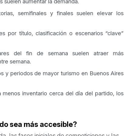
cos suelen aumentar la demanda.
orias, semifinales y finales suelen elevar los
es por título, clasificación o escenarios “clave”
ares del fin de semana suelen atraer más
ntre semana.
os y periodos de mayor turismo en Buenos Aires
enos inventario cerca del día del partido, los
ido sea más accesible?
, las fases iniciales de competiciones y las