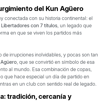
surgimiento del Kun Agüero
 conectada con su historia continental: el
Libertadores con 7 títulos
, un legado que
orma en que se viven los partidos más
 de irrupciones inolvidables, y pocas son tan
” Agüero
, que se convirtió en símbolo de esa
lento al mundo. Esa combinación de copas,
 lo que hace especial un día de partido en
ntras en un club con sentido real de legado.
: tradición, cercanía y