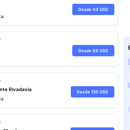
Desde 94 USD
ca
5
Desde 89 USD
5
nte Rivadavia
Desde 130 USD
ca
5