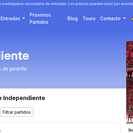
un marketplace secundario de entradas. Los precios pueden estar por encima 
Próximos
Entradas
Blog
Tours
Contacto
Partidos
iente
 de garantía
e Independiente
I
5