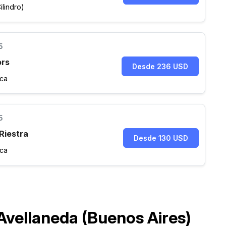
ilindro)
5
ors
Desde 236 USD
ica
5
Riestra
Desde 130 USD
ica
Avellaneda (Buenos Aires)