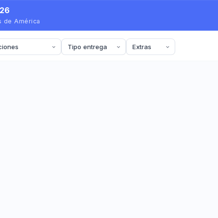
026
es de América