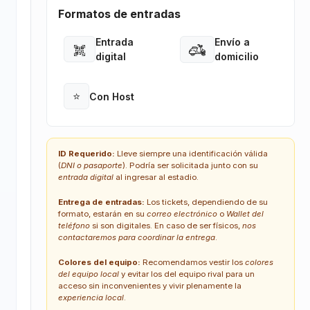
Formatos de entradas
Entrada
Envío a
Open
Open
digital
domicilio
⭐
Con Host
Open
ID Requerido:
Lleve siempre una identificación válida
(
DNI o pasaporte
). Podría ser solicitada junto con su
entrada digital
al ingresar al estadio.
Entrega de entradas:
Los tickets, dependiendo de su
formato, estarán en su
correo electrónico
o
Wallet del
teléfono
si son digitales. En caso de ser físicos,
nos
contactaremos para coordinar la entrega
.
Colores del equipo:
Recomendamos vestir los
colores
del equipo local
y evitar los del equipo rival para un
acceso sin inconvenientes y vivir plenamente la
experiencia local
.