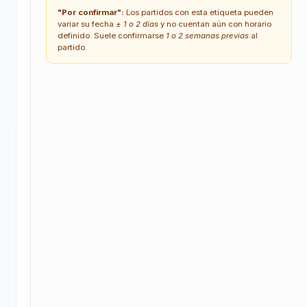
"Por confirmar":
Los partidos con esta etiqueta pueden
variar su fecha
± 1 o 2 días
y no cuentan aún con horario
definido. Suele confirmarse
1 o 2 semanas previas
al
partido.