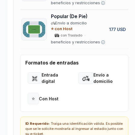
beneficios y restricciones
Popular (De Pie)
Envío a domicilio
⭐ con Host
177 USD
con Traslado
beneficios y restricciones
Formatos de entradas
Entrada
Envío a
Open
Open
digital
domicilio
⭐
Con Host
Open
ID Requerido:
Traiga una identificación válida. Es posible
que se le solicite mostrarla al ingresar al estadio junto con
su e-ticket.