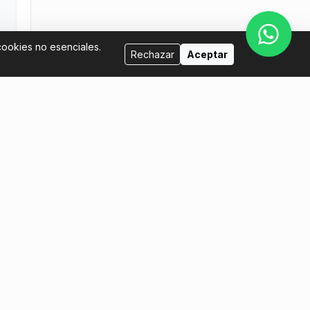
cookies no esenciales.
Rechazar
Aceptar
Vende con nosotros
tina.com
Quiero ser host
Quiero poner mis entradas a la venta
Manual del Vendedor