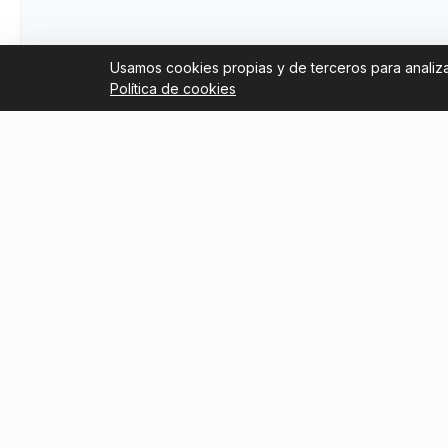
Usamos cookies propias y de terceros para analizar
Política de cookies
Links útiles
Blog
Trustpilot Reviews
Reventa 
2026: có
Tripadvisor Reviews
segura
Nosotros
Guía par
Términos y condiciones
Boca Ju
Torneo C
para el t