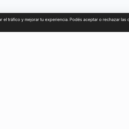
 el tráfico y mejorar tu experiencia. Podés aceptar o rechazar las 
Contáctanos
de entradas Argentina Mundial
contact@footballticketsargen
mo conseguir tickets de forma
+54 11 58581961
Chatea con nosotros
a turistas chilenos: cómo ver a
niors en La Bombonera
lausura 2026 de Argentina: guía
urista que viaja a ver fútbol