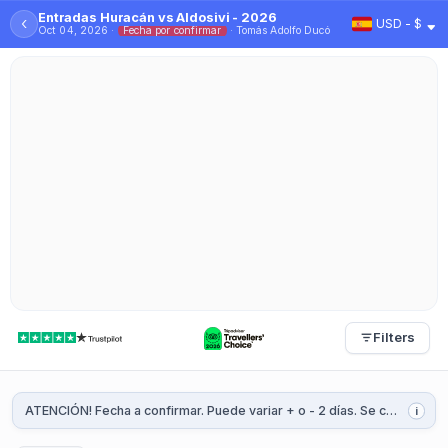
Entradas Huracán vs Aldosivi - 2026
‹
USD - $
Oct 04, 2026 ·
Fecha por confirmar
· Tomás Adolfo Ducó
Filters
ATENCIÓN! Fecha a confirmar. Puede variar + o - 2 días. Se confirmará 1 o 2 semanas antes del partido.
i