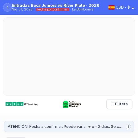
Entradas Boca Juniors vs River Plate - 2026
‹
USD - $
Nov 01, 2026 ·
Fecha por confirmar
· La Bombonera
Filters
ATENCIÓN! Fecha a confirmar. Puede variar + o - 2 días. Se confirmará 1 o 2 semanas antes del partido. // Si aterriza en Buenos Aires después de las 10 am, debe comprar con entrega a domicilio (solo disponible en Ciudad de Buenos Aires).
i