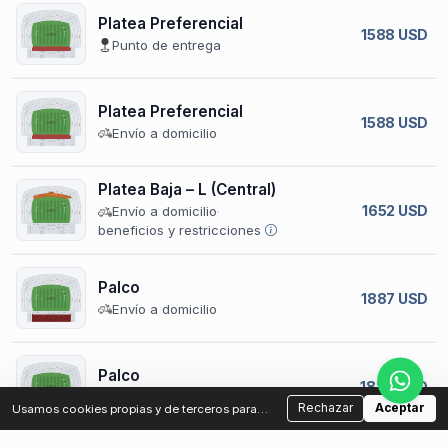
Platea Preferencial
1588 USD
Punto de entrega
Platea Preferencial
1588 USD
Envío a domicilio
Platea Baja – L (Central)
1652 USD
Envío a domicilio
beneficios y restricciones
Palco
1887 USD
Envío a domicilio
Palco
1888 USD
Punto de entrega
Rechazar
Aceptar
Usamos cookies propias y de terceros para
analizar el tráfico y mejorar tu experiencia.
Podés aceptar o rechazar las cookies no