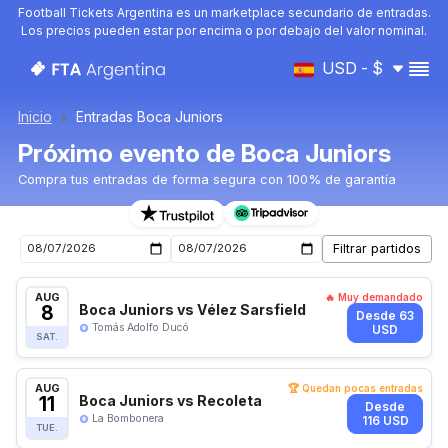
Football Tickets Argentina es un marketplace secundario de entradas.
Los precios pueden estar por encima o por debajo del valor nominal.
USD - $
Inicio
Entradas Boca Juniors
Próximo evento de Boca Juniors
Compra tus entradas de forma segura con 100% de garantía
Entradas para el próximo evento de Boca Juniors
AUG
🔥 Muy demandado
8
Boca Juniors vs Vélez Sarsfield
Desde 63
Tomás Adolfo Ducó
USD
SAT.
AUG
🏆 Quedan pocas entradas
11
Boca Juniors vs Recoleta
Desde
La Bombonera
116 USD
TUE.