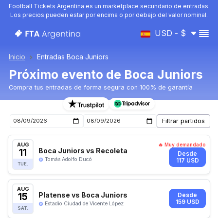
Football Tickets Argentina es un marketplace secundario de entradas.
Los precios pueden estar por encima o por debajo del valor nominal.
USD - $
Inicio
Entradas Boca Juniors
Próximo evento de Boca Juniors
Compra tus entradas de forma segura con 100% de garantía
Entradas para el próximo evento de Boca Juniors
AUG
🔥 Muy demandado
11
Boca Juniors vs Recoleta
Desde
Tomás Adolfo Ducó
117 USD
TUE.
AUG
15
Platense vs Boca Juniors
Desde
159 USD
Estadio Ciudad de Vicente López
SAT.