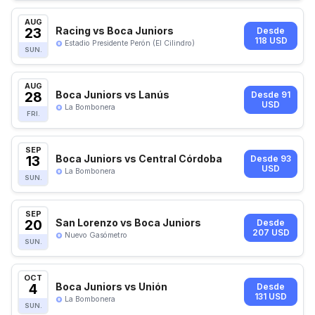
AUG
23
Racing vs Boca Juniors
Desde
118 USD
Estadio Presidente Perón (El Cilindro)
SUN.
AUG
28
Boca Juniors vs Lanús
Desde 91
USD
La Bombonera
FRI.
SEP
13
Boca Juniors vs Central Córdoba
Desde 93
USD
La Bombonera
SUN.
SEP
20
San Lorenzo vs Boca Juniors
Desde
207 USD
Nuevo Gasómetro
SUN.
OCT
4
Boca Juniors vs Unión
Desde
131 USD
La Bombonera
SUN.