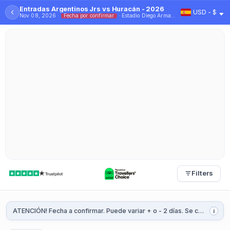
Entradas Argentinos Jrs vs Huracán - 2026
‹
USD - $
Nov 08, 2026 ·
Fecha por confirmar
· Estadio Diego Armando Maradona
Filters
ATENCIÓN! Fecha a confirmar. Puede variar + o - 2 días. Se confirmará 1 o 2 semanas antes del partido.
i