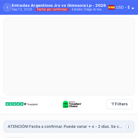
Entradas Argentinos Jrs vs Gimnasia Lp - 2026
‹
USD - $
Sep 13, 2026 ·
Fecha por confirmar
· Estadio Diego Armando Maradona
Filters
ATENCIÓN! Fecha a confirmar. Puede variar + o - 2 días. Se confirmará 1 o 2 semanas antes del partido.
i