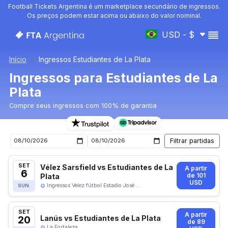
Football Tickets Argentina é um marketplace secundário de ingressos.
Os preços podem estar acima ou abaixo do valor nominal.
USD - $
Início
Ingressos Estudiantes de La Plata
Ingressos para Estudiantes de La
Plata
Compre seus ingressos com 100% de garantia
Ingressos para o próximo jogo de Estudiantes de La Pla
SET
Vélez Sarsfield vs Estudiantes de La
A partir
6
Plata
de 101
USD
Ingressos Velez fútbol Estadio José ...
SUN.
SET
A partir
20
Lanús vs Estudiantes de La Plata
de 89
La Fortaleza