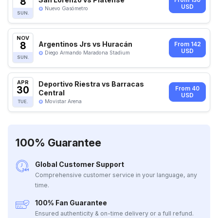
8
From 130
USD
Nuevo Gasómetro
SUN.
NOV
8
Argentinos Jrs vs Huracán
From 142
USD
Diego Armando Maradona Stadium
SUN.
APR
Deportivo Riestra vs Barracas
30
From 40
Central
USD
Movistar Arena
TUE.
100% Guarantee
Global Customer Support
Comprehensive customer service in your language, any
time.
100% Fan Guarantee
Ensured authenticity & on-time delivery or a full refund.