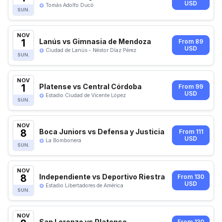
USD
Tomás Adolfo Ducó
SUN.
NOV
1
Lanús vs Gimnasia de Mendoza
From 89
USD
Ciudad de Lanús - Néstor Díaz Pérez
SUN.
NOV
1
Platense vs Central Córdoba
From 99
USD
Estadio Ciudad de Vicente López
SUN.
NOV
8
Boca Juniors vs Defensa y Justicia
From 111
USD
La Bombonera
SUN.
NOV
8
Independiente vs Deportivo Riestra
From 130
USD
Estadio Libertadores de América
SUN.
NOV
San Lorenzo vs Platense