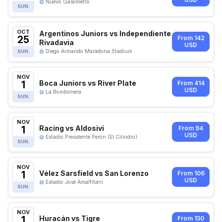
USD
Nuevo Gasómetro
SUN.
OCT
Argentinos Juniors vs Independiente
25
From 142
Rivadavia
USD
Diego Armando Maradona Stadium
SUN.
NOV
1
Boca Juniors vs River Plate
From 414
USD
La Bombonera
SUN.
NOV
1
Racing vs Aldosivi
From 94
USD
Estadio Presidente Perón (El Cilindro)
SUN.
NOV
1
Vélez Sarsfield vs San Lorenzo
From 106
USD
Estadio José Amalfitani
SUN.
NOV
1
Huracán vs Tigre
From 130