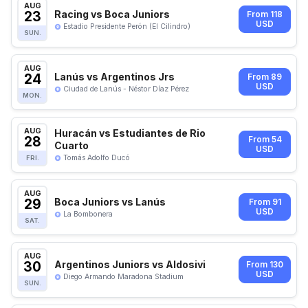
AUG
23
Racing vs Boca Juniors
From 118
USD
Estadio Presidente Perón (El Cilindro)
SUN.
AUG
24
Lanús vs Argentinos Jrs
From 89
USD
Ciudad de Lanús - Néstor Díaz Pérez
MON.
AUG
Huracán vs Estudiantes de Rio
28
From 54
Cuarto
USD
Tomás Adolfo Ducó
FRI.
AUG
29
Boca Juniors vs Lanús
From 91
USD
La Bombonera
SAT.
AUG
30
Argentinos Juniors vs Aldosivi
From 130
USD
Diego Armando Maradona Stadium
SUN.