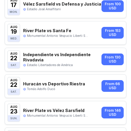
AUG
17
Vélez Sarsfield vs Defensa y Justicia
From 100
USD
Estadio José Amalfitani
MON.
AUG
19
River Plate vs Santa Fe
From 153
USD
Monumental Antonio Vespucio Liberti S...
WED.
AUG
Independiente vs Independiente
22
From 130
Rivadavia
USD
Estadio Libertadores de América
SAT.
AUG
22
Huracán vs Deportivo Riestra
From 66
USD
Tomás Adolfo Ducó
SAT.
AUG
23
River Plate vs Vélez Sarsfield
From 146
USD
Monumental Antonio Vespucio Liberti S...
SUN.