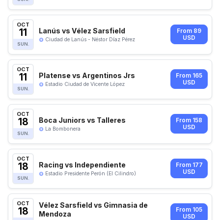
OCT
11
Lanús vs Vélez Sarsfield
From 89
USD
Ciudad de Lanús - Néstor Díaz Pérez
SUN.
OCT
11
Platense vs Argentinos Jrs
From 165
USD
Estadio Ciudad de Vicente López
SUN.
OCT
18
Boca Juniors vs Talleres
From 158
USD
La Bombonera
SUN.
OCT
18
Racing vs Independiente
From 177
USD
Estadio Presidente Perón (El Cilindro)
SUN.
OCT
Vélez Sarsfield vs Gimnasia de
18
From 105
Mendoza
USD