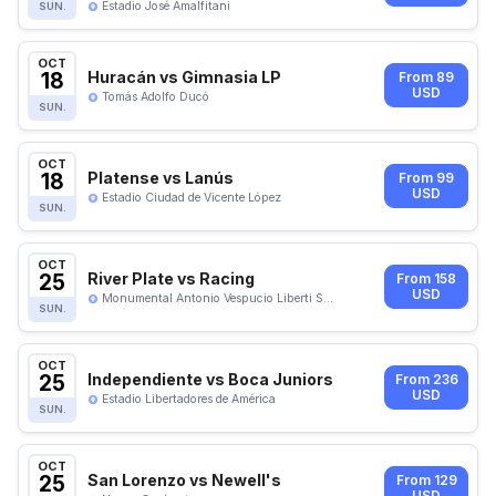
Estadio José Amalfitani
SUN.
OCT
18
Huracán vs Gimnasia LP
From 89
USD
Tomás Adolfo Ducó
SUN.
OCT
18
Platense vs Lanús
From 99
USD
Estadio Ciudad de Vicente López
SUN.
OCT
25
River Plate vs Racing
From 158
USD
Monumental Antonio Vespucio Liberti S...
SUN.
OCT
25
Independiente vs Boca Juniors
From 236
USD
Estadio Libertadores de América
SUN.
OCT
25
San Lorenzo vs Newell's
From 129