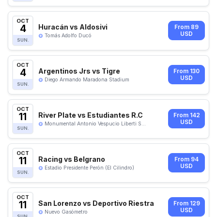
OCT
4
Huracán vs Aldosivi
From 89
USD
Tomás Adolfo Ducó
SUN.
OCT
4
Argentinos Jrs vs Tigre
From 130
USD
Diego Armando Maradona Stadium
SUN.
OCT
11
River Plate vs Estudiantes R.C
From 142
USD
Monumental Antonio Vespucio Liberti S...
SUN.
OCT
11
Racing vs Belgrano
From 94
USD
Estadio Presidente Perón (El Cilindro)
SUN.
OCT
11
San Lorenzo vs Deportivo Riestra
From 129
USD
Nuevo Gasómetro
SUN.