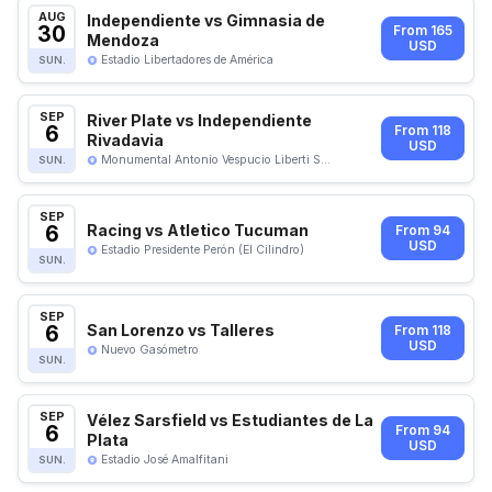
AUG
Independiente vs Gimnasia de
30
From 165
Mendoza
USD
Estadio Libertadores de América
SUN.
SEP
River Plate vs Independiente
6
From 118
Rivadavia
USD
Monumental Antonio Vespucio Liberti S...
SUN.
SEP
6
Racing vs Atletico Tucuman
From 94
USD
Estadio Presidente Perón (El Cilindro)
SUN.
SEP
6
San Lorenzo vs Talleres
From 118
USD
Nuevo Gasómetro
SUN.
SEP
Vélez Sarsfield vs Estudiantes de La
6
From 94
Plata
USD
Estadio José Amalfitani
SUN.