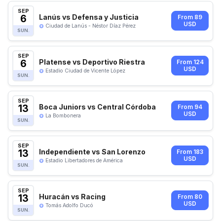
SEP
6
Lanús vs Defensa y Justicia
From 89
USD
Ciudad de Lanús - Néstor Díaz Pérez
SUN.
SEP
6
Platense vs Deportivo Riestra
From 124
USD
Estadio Ciudad de Vicente López
SUN.
SEP
13
Boca Juniors vs Central Córdoba
From 94
USD
La Bombonera
SUN.
SEP
13
Independiente vs San Lorenzo
From 183
USD
Estadio Libertadores de América
SUN.
SEP
13
Huracán vs Racing
From 80
USD
Tomás Adolfo Ducó
SUN.