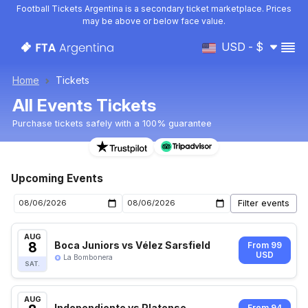
Football Tickets Argentina is a secondary ticket marketplace. Prices
may be above or below face value.
USD - $
Home
Tickets
All Events Tickets
Purchase tickets safely with a 100% guarantee
Upcoming Events
AUG
8
Boca Juniors vs Vélez Sarsfield
From 99
USD
La Bombonera
SAT.
AUG
Independiente vs Platense