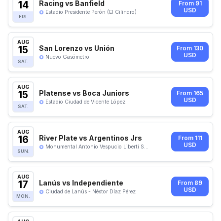
14
Racing vs Banfield
From 91
USD
Estadio Presidente Perón (El Cilindro)
FRI.
AUG
15
San Lorenzo vs Unión
From 130
USD
Nuevo Gasómetro
SAT.
AUG
15
Platense vs Boca Juniors
From 165
USD
Estadio Ciudad de Vicente López
SAT.
AUG
16
River Plate vs Argentinos Jrs
From 111
USD
Monumental Antonio Vespucio Liberti S...
SUN.
AUG
17
Lanús vs Independiente
From 89
USD
Ciudad de Lanús - Néstor Díaz Pérez
MON.