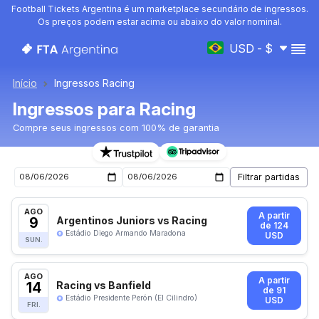
Football Tickets Argentina é um marketplace secundário de ingressos.
Os preços podem estar acima ou abaixo do valor nominal.
USD - $
Início
Ingressos Racing
Ingressos para Racing
Compre seus ingressos com 100% de garantia
Ingressos para o próximo jogo de Racing
AGO
A partir
9
Argentinos Juniors vs Racing
de 124
Estádio Diego Armando Maradona
USD
SUN.
AGO
A partir
14
Racing vs Banfield
de 91
Estádio Presidente Perón (El Cilindro)
USD
FRI.