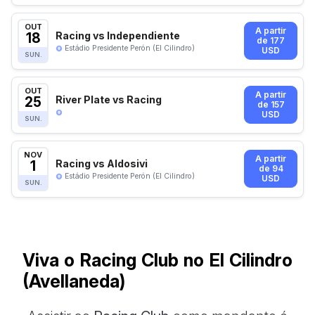
OUT
A partir
18
Racing vs Independiente
de 177
Estádio Presidente Perón (El Cilindro)
USD
SUN.
OUT
A partir
25
River Plate vs Racing
de 157
USD
SUN.
NOV
A partir
1
Racing vs Aldosivi
de 94
Estádio Presidente Perón (El Cilindro)
USD
SUN.
Viva o Racing Club no El Cilindro
(Avellaneda)