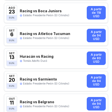
AGO
A partir
23
Racing vs Boca Juniors
de 118
Estádio Presidente Perón (El Cilindro)
USD
SUN.
SET
A partir
6
Racing vs Atletico Tucuman
de 94
Estádio Presidente Perón (El Cilindro)
USD
SUN.
SET
A partir
13
Huracán vs Racing
de 80
Tomás Adolfo Ducó
USD
SUN.
SET
A partir
20
Racing vs Sarmiento
de 94
Estádio Presidente Perón (El Cilindro)
USD
SUN.
OUT
A partir
11
Racing vs Belgrano
de 94
Estádio Presidente Perón (El Cilindro)
USD
SUN.