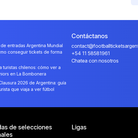
Contáctanos
de entradas Argentina Mundial
contact@footballticketsargen
mo conseguir tickets de forma
+54 11 58581961
Chatea con nosotros
a turistas chilenos: cómo ver a
niors en La Bombonera
lausura 2026 de Argentina: guía
urista que viaja a ver fútbol
das de selecciones
Ligas
nales