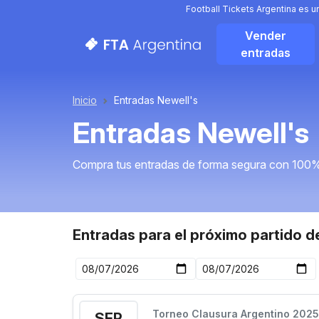
Football Tickets Argentina es 
Vender
entradas
Inicio
Entradas Newell's
Entradas Newell's
Compra tus entradas de forma segura con 100%
Entradas para el próximo partido d
Torneo Clausura Argentino 2025
SEP