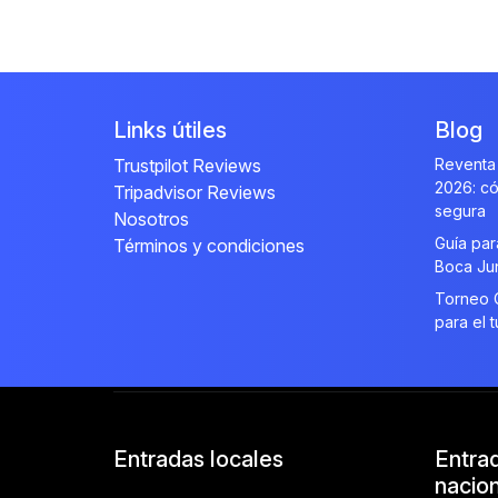
Links útiles
Blog
Trustpilot Reviews
Reventa 
2026: có
Tripadvisor Reviews
segura
Nosotros
Guía par
Términos y condiciones
Boca Ju
Torneo C
para el t
Entradas locales
Entra
nacio