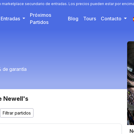
un marketplace secundario de entradas. Los precios pueden estar por encima 
Próximos
Entradas
Blog
Tours
Contacto
Partidos
 de garantía
e Newell's
N